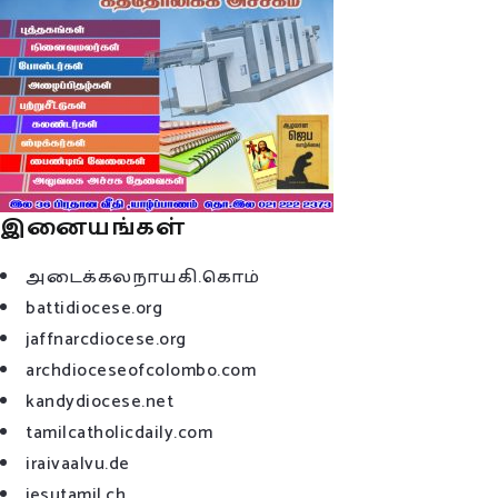
இனையங்கள்
அடைக்கலநாயகி.கொம்
battidiocese.org
jaffnarcdiocese.org
archdioceseofcolombo.com
kandydiocese.net
tamilcatholicdaily.com
iraivaalvu.de
jesutamil.ch