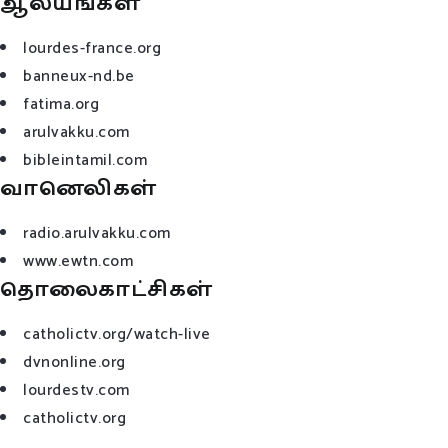
ஆலயங்கள்
lourdes-france.org
banneux-nd.be
fatima.org
arulvakku.com
bibleintamil.com
வானெலிகள்
radio.arulvakku.com
www.ewtn.com
தொலைகாட்சிகள்
catholictv.org/watch-live
dvnonline.org
lourdestv.com
catholictv.org