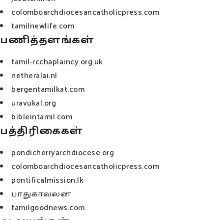
colomboarchdiocesancatholicpress.com
tamilnewlife.com
பணித்தளங்கள்
tamil-rcchaplaincy.org.uk
netheralai.nl
bergentamilkat.com
uravukal.org
bibleintamil.com
பத்திரிகைகள்
pondicherryarchdiocese.org
colomboarchdiocesancatholicpress.com
pontificalmission.lk
பாதுகாவலன்
tamilgoodnews.com