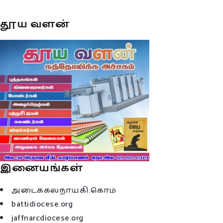
தூய வளன்
இனையங்கள்
அடைக்கலநாயகி.கொம்
battidiocese.org
jaffnarcdiocese.org