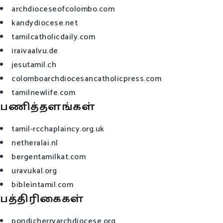
archdioceseofcolombo.com
kandydiocese.net
tamilcatholicdaily.com
iraivaalvu.de
jesutamil.ch
colomboarchdiocesancatholicpress.com
tamilnewlife.com
பணித்தளங்கள்
tamil-rcchaplaincy.org.uk
netheralai.nl
bergentamilkat.com
uravukal.org
bibleintamil.com
பத்திரிகைகள்
pondicherryarchdiocese.org