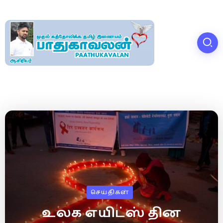
செய்திகள்
உலக எயிட்ஸ் தின