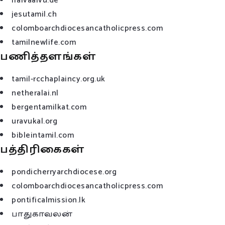
iraivaalvu.de
jesutamil.ch
colomboarchdiocesancatholicpress.com
tamilnewlife.com
பணித்தளங்கள்
tamil-rcchaplaincy.org.uk
netheralai.nl
bergentamilkat.com
uravukal.org
bibleintamil.com
பத்திரிகைகள்
pondicherryarchdiocese.org
colomboarchdiocesancatholicpress.com
pontificalmission.lk
பாதுகாவலன்