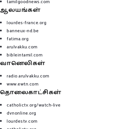
tamilgoodnews.com
ஆலயங்கள்
lourdes-france.org
banneux-nd.be
fatima.org
arulvakku.com
bibleintamil.com
வானெலிகள்
radio.arulvakku.com
www.ewtn.com
தொலைகாட்சிகள்
catholictv.org/watch-live
dvnonline.org
lourdestv.com