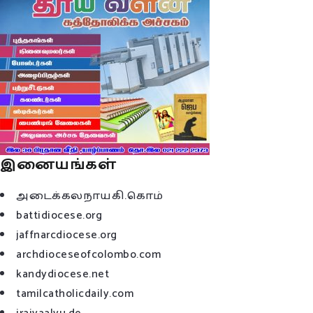
இனையங்கள்
அடைக்கலநாயகி.கொம்
battidiocese.org
jaffnarcdiocese.org
archdioceseofcolombo.com
kandydiocese.net
tamilcatholicdaily.com