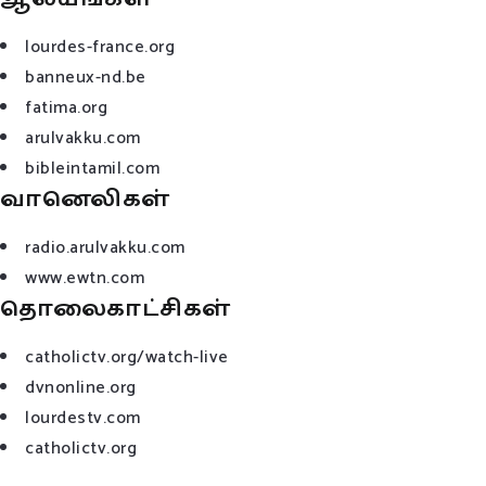
lourdes-france.org
banneux-nd.be
fatima.org
arulvakku.com
bibleintamil.com
வானெலிகள்
radio.arulvakku.com
www.ewtn.com
தொலைகாட்சிகள்
catholictv.org/watch-live
dvnonline.org
lourdestv.com
catholictv.org