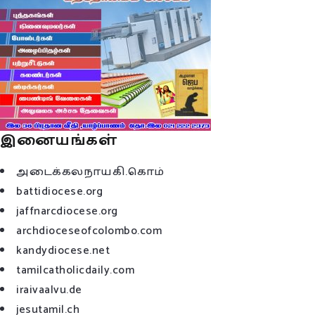
இனையங்கள்
அடைக்கலநாயகி.கொம்
battidiocese.org
jaffnarcdiocese.org
archdioceseofcolombo.com
kandydiocese.net
tamilcatholicdaily.com
iraivaalvu.de
jesutamil.ch