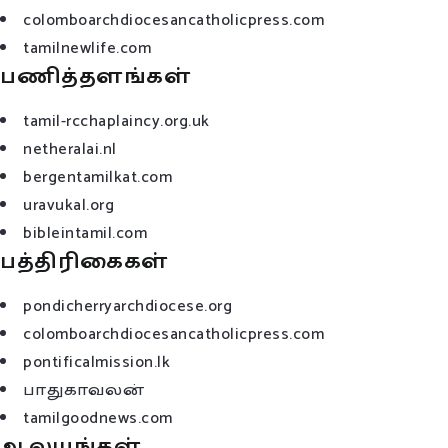
colomboarchdiocesancatholicpress.com
tamilnewlife.com
பணித்தளங்கள்
tamil-rcchaplaincy.org.uk
netheralai.nl
bergentamilkat.com
uravukal.org
bibleintamil.com
பத்திரிகைகள்
pondicherryarchdiocese.org
colomboarchdiocesancatholicpress.com
pontificalmission.lk
பாதுகாவலன்
tamilgoodnews.com
ஆலயங்கள்