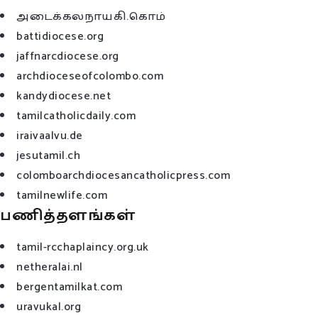
அடைக்கலநாயகி.கொம்
battidiocese.org
jaffnarcdiocese.org
archdioceseofcolombo.com
kandydiocese.net
tamilcatholicdaily.com
iraivaalvu.de
jesutamil.ch
colomboarchdiocesancatholicpress.com
tamilnewlife.com
பணித்தளங்கள்
tamil-rcchaplaincy.org.uk
netheralai.nl
bergentamilkat.com
uravukal.org