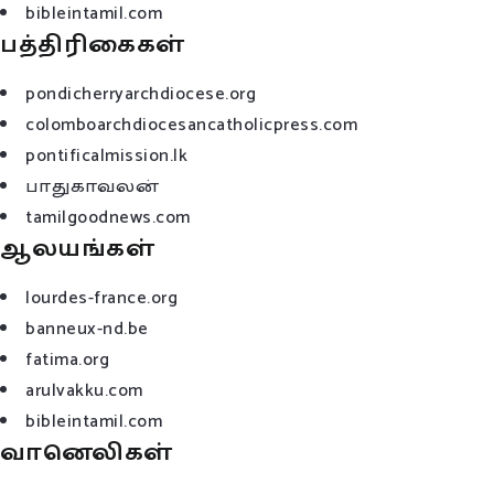
bibleintamil.com
பத்திரிகைகள்
pondicherryarchdiocese.org
colomboarchdiocesancatholicpress.com
pontificalmission.lk
பாதுகாவலன்
tamilgoodnews.com
ஆலயங்கள்
lourdes-france.org
banneux-nd.be
fatima.org
arulvakku.com
bibleintamil.com
வானெலிகள்