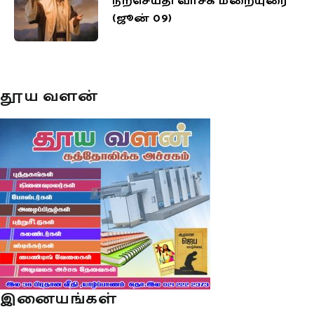
நற்செய்தி வாசக மறையுரை
(ஜூன் 09)
தூய வளன்
இனையங்கள்