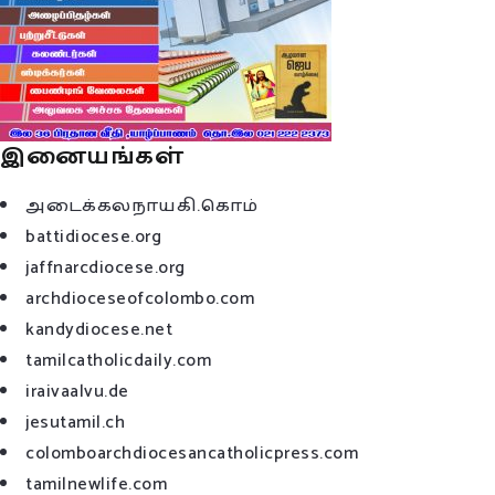
இனையங்கள்
அடைக்கலநாயகி.கொம்
battidiocese.org
jaffnarcdiocese.org
archdioceseofcolombo.com
kandydiocese.net
tamilcatholicdaily.com
iraivaalvu.de
jesutamil.ch
colomboarchdiocesancatholicpress.com
tamilnewlife.com