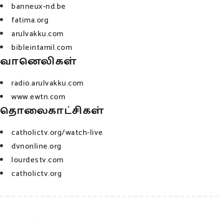
banneux-nd.be
fatima.org
arulvakku.com
bibleintamil.com
வானெலிகள்
radio.arulvakku.com
www.ewtn.com
தொலைகாட்சிகள்
catholictv.org/watch-live
dvnonline.org
lourdestv.com
catholictv.org