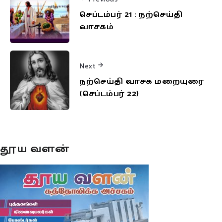
செப்டம்பர் 21 : நற்செய்தி
வாசகம்
Next
நற்செய்தி வாசக மறையுரை
(செப்டம்பர் 22)
தூய வளன்