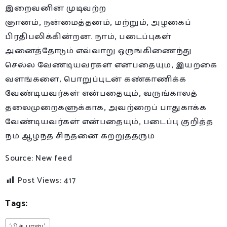
இறைவனின் முடிவற்ற
ஞானம்
,
நன்மைத்தனம்
,
மற்றும்
,
அழகைப்
பிரதிபலிக்கின்றன. நாம்
,
படைப்புகள்
அனைத்தோடும் எவ்வாறு ஒருங்கிணைந்து
செல்ல வேண்டியவர்கள் என்பதையும்
,
இயற்கை
வளங்களை, பொறுப்புடன் கண்காணிக்க
வேண்டியவர்கள் என்பதையும்
,
வருங்காலத்
தலைமுறைகளுக்காக
,
அவற்றைப் பாதுகாக்க
வேண்டியவர்கள் என்பதையும்
,
படைப்பு குறித்த
நம் ஆழ்ந்த சிந்தனை கற்றுத்தரும்
Source: New feed
Post Views:
417
Tags:
‘பிக் பாஸ்’