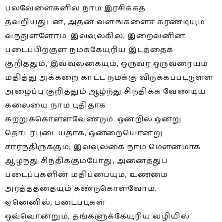
பலவேளைகளில் நாம் இரசிக்கத்
தவறியதுடன்
,
அதன் வளங்களைச் சுரண்டியும்
வந்துள்ளோம். இவ்வுலகில்
,
இறைவனின்
படைப்பிற்குள் நமக்கேயுரிய இடத்தைக்
குறித்தும்
,
இவ்வுலகையும்
,
ஒருவர் ஒருவரையும்
மதித்து அக்கறை காட்ட நமக்கு விடுக்கப்பட்டுள்ள
அழைப்பு குறித்தும் ஆழ்ந்து சிந்திக்க வேண்டிய
கலையை நாம் புதிதாக
கற்றுக்கொள்ளவேண்டும். ஒன்றில் ஒன்று
தொடர்புடையதாக
,
ஒன்றையொன்று
சார்ந்திருக்கும்
,
இவ்வுலகை நாம் மௌனமாக
ஆழ்ந்து சிந்திக்கும்போது
,
அனைத்துப்
படைப்புகளின் மதிப்பையும்
,
உண்மை
அர்த்தத்தையும் கண்டுகொள்வோம்.
ஏனெனில்
,
படைப்புகள்
ஒவ்வொன்றும்
,
தங்களுக்கேயுரிய வழியில்