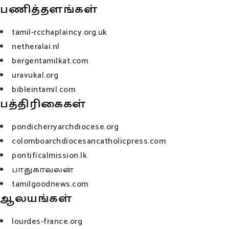
பணித்தளங்கள்
tamil-rcchaplaincy.org.uk
netheralai.nl
bergentamilkat.com
uravukal.org
bibleintamil.com
பத்திரிகைகள்
pondicherryarchdiocese.org
colomboarchdiocesancatholicpress.com
pontificalmission.lk
பாதுகாவலன்
tamilgoodnews.com
ஆலயங்கள்
lourdes-france.org