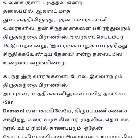
உலகை குணப்படுத்தல்’
என்ற
தலைப்பில்
,
ஆகஸ்ட் மாத
துவக்கத்திலிருந்து
,
புதன் மறைக்கல்வி
உரைகளில்
,
தன் சிந்தனைகளை பகிர்ந்துவரும்
திருத்தந்தை பிரான்சிஸ் அவர்கள்
,
செப்டம்பர்
16,
இப்புதனன்று
, ‘
இயற்கை பாதுகாப்பு குறித்து
சிந்திக்கவேண்டிய தேவை
‘
என்ற தலைப்பில்
உரையை வழங்கினார்.
கடந்த இரு வாரங்களைப்போல்
,
இவ்வாரமும்
திருத்தந்தை பிரான்சிஸ்
அவர்கள்
,
வத்திக்கானிலுள்ள புனித தமாசோ
(
San
Damaso)
வளாகத்திலேயே
,
திருப்பயணிகளைச்
சந்தித்து உரை வழங்கினார். முதலில்
,
தொடக்க
நூல்
2
ம் பிரிவில் காணப்படும்
,
ஏதேன்
தோட்டத்தில் மனிதரை இறைவன் குடியமர்த்திய