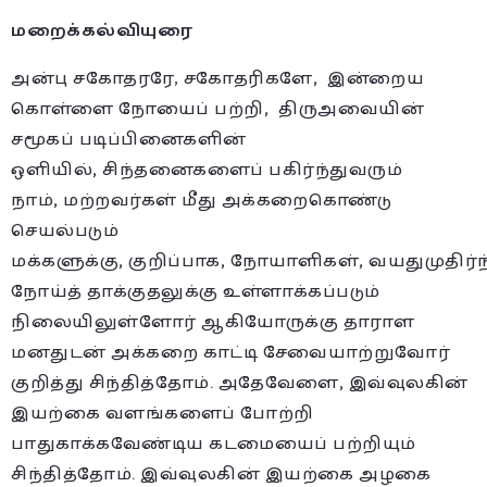
மறைக்கல்வியுரை
அன்பு சகோதரரே, சகோதரிகளே
,
இன்றைய
கொள்ளை நோயைப் பற்றி
,
திருஅவையின்
சமூகப் படிப்பினைகளின்
ஒளியில்
,
சிந்தனைகளைப் பகிர்ந்துவரும்
நாம்
,
மற்றவர்கள் மீது அக்கறைகொண்டு
செயல்படும்
மக்களுக்கு
,
குறிப்பாக
,
நோயாளிகள்
,
வயதுமுதிர்
நோய்த் தாக்குதலுக்கு உள்ளாக்கப்படும்
நிலையிலுள்ளோர் ஆகியோருக்கு தாராள
மனதுடன் அக்கறை காட்டி சேவையாற்றுவோர்
குறித்து சிந்தித்தோம். அதேவேளை
,
இவ்வுலகின்
இயற்கை வளங்களைப் போற்றி
பாதுகாக்கவேண்டிய கடமையைப் பற்றியும்
சிந்தித்தோம். இவ்வுலகின் இயற்கை அழகை