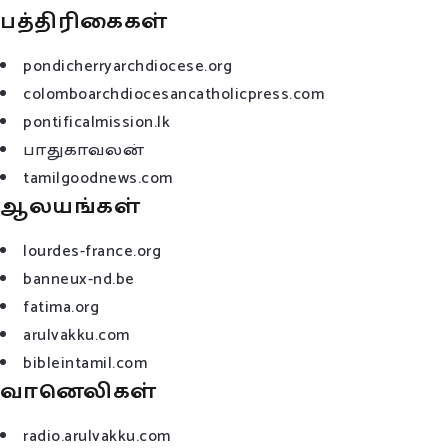
பத்திரிகைகள்
pondicherryarchdiocese.org
colomboarchdiocesancatholicpress.com
pontificalmission.lk
பாதுகாவலன்
tamilgoodnews.com
ஆலயங்கள்
lourdes-france.org
banneux-nd.be
fatima.org
arulvakku.com
bibleintamil.com
வானெலிகள்
radio.arulvakku.com