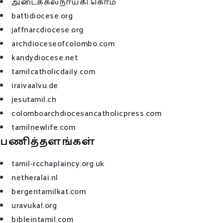
அடைக்கலநாயகி.கொம்
battidiocese.org
jaffnarcdiocese.org
archdioceseofcolombo.com
kandydiocese.net
tamilcatholicdaily.com
iraivaalvu.de
jesutamil.ch
colomboarchdiocesancatholicpress.com
tamilnewlife.com
பணித்தளங்கள்
tamil-rcchaplaincy.org.uk
netheralai.nl
bergentamilkat.com
uravukal.org
bibleintamil.com