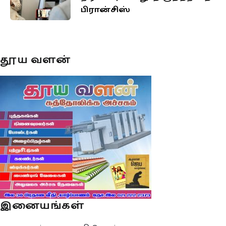
பிரான்சிஸ்
தூய வளன்
இனையங்கள்