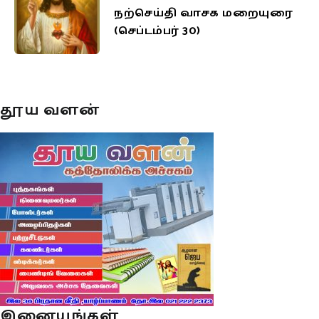
நற்செய்தி வாசக மறையுரை
(செப்டம்பர் 30)
தூய வளன்
இனையங்கள்