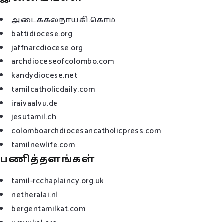
அடைக்கலநாயகி.கொம்
battidiocese.org
jaffnarcdiocese.org
archdioceseofcolombo.com
kandydiocese.net
tamilcatholicdaily.com
iraivaalvu.de
jesutamil.ch
colomboarchdiocesancatholicpress.com
tamilnewlife.com
பணித்தளங்கள்
tamil-rcchaplaincy.org.uk
netheralai.nl
bergentamilkat.com