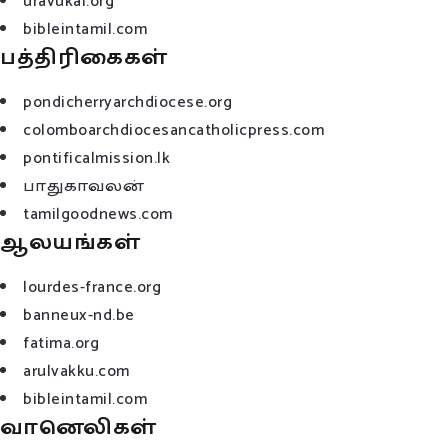
uravukal.org
bibleintamil.com
பத்திரிகைகள்
pondicherryarchdiocese.org
colomboarchdiocesancatholicpress.com
pontificalmission.lk
பாதுகாவலன்
tamilgoodnews.com
ஆலயங்கள்
lourdes-france.org
banneux-nd.be
fatima.org
arulvakku.com
bibleintamil.com
வானெலிகள்