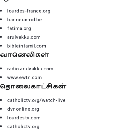
lourdes-france.org
banneux-nd.be
fatima.org
arulvakku.com
bibleintamil.com
வானெலிகள்
radio.arulvakku.com
www.ewtn.com
தொலைகாட்சிகள்
catholictv.org/watch-live
dvnonline.org
lourdestv.com
catholictv.org