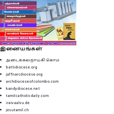
இனையங்கள்
அடைக்கலநாயகி.கொம்
battidiocese.org
jaffnarcdiocese.org
archdioceseofcolombo.com
kandydiocese.net
tamilcatholicdaily.com
iraivaalvu.de
jesutamil.ch