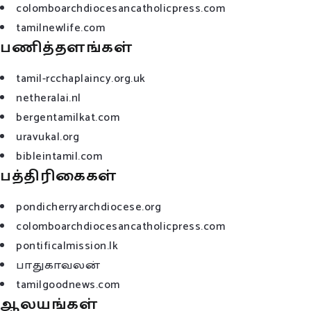
colomboarchdiocesancatholicpress.com
tamilnewlife.com
பணித்தளங்கள்
tamil-rcchaplaincy.org.uk
netheralai.nl
bergentamilkat.com
uravukal.org
bibleintamil.com
பத்திரிகைகள்
pondicherryarchdiocese.org
colomboarchdiocesancatholicpress.com
pontificalmission.lk
பாதுகாவலன்
tamilgoodnews.com
ஆலயங்கள்