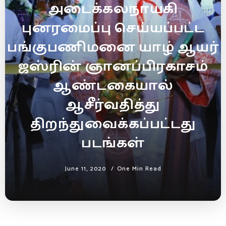
அடைக்கலநாயகி
புனரமைப்பு செய்யப்பட்ட
பங்குபணிமனை யாழ் ஆயர்
ஜஸ்ரின் ஞானப்பிரகாசம்
ஆண்டகையால்
ஆசீர்வதித்து
திறந்துவைக்கப்பட்டது
படங்கள்
June 11, 2020
One Min Read