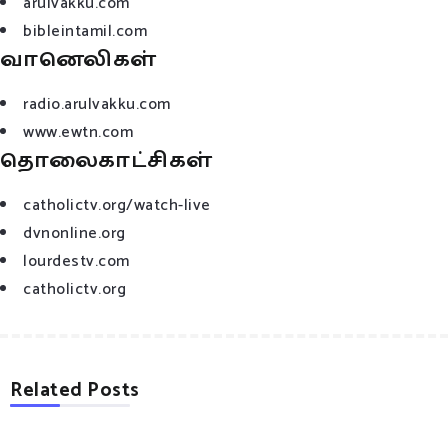
arulvakku.com
bibleintamil.com
வானெலிகள்
radio.arulvakku.com
www.ewtn.com
தொலைகாட்சிகள்
catholictv.org/watch-live
dvnonline.org
lourdestv.com
catholictv.org
Related Posts