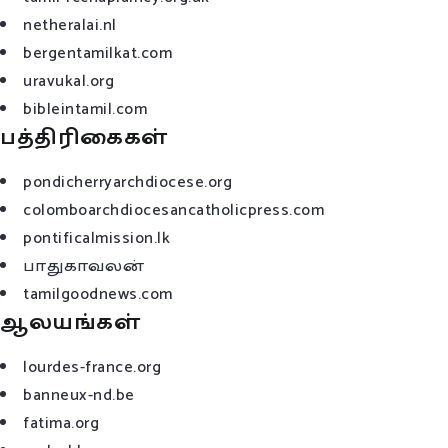
netheralai.nl
bergentamilkat.com
uravukal.org
bibleintamil.com
பத்திரிகைகள்
pondicherryarchdiocese.org
colomboarchdiocesancatholicpress.com
pontificalmission.lk
பாதுகாவலன்
tamilgoodnews.com
ஆலயங்கள்
lourdes-france.org
banneux-nd.be
fatima.org