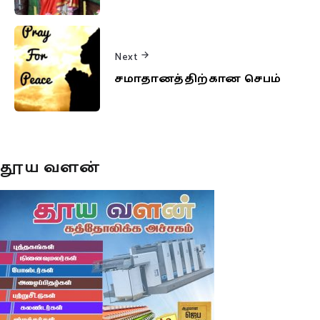
Next
சமாதானத்திற்கான செபம்
தூய வளன்