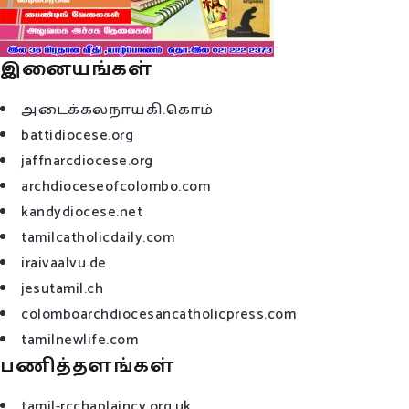
இனையங்கள்
அடைக்கலநாயகி.கொம்
battidiocese.org
jaffnarcdiocese.org
archdioceseofcolombo.com
kandydiocese.net
tamilcatholicdaily.com
iraivaalvu.de
jesutamil.ch
colomboarchdiocesancatholicpress.com
tamilnewlife.com
பணித்தளங்கள்
tamil-rcchaplaincy.org.uk