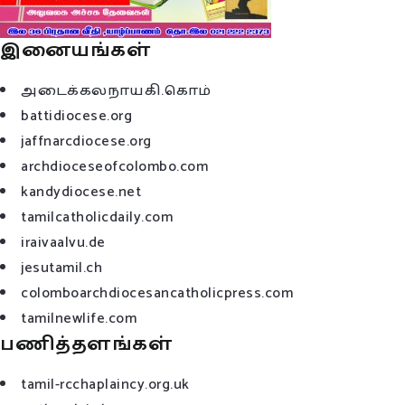
இனையங்கள்
அடைக்கலநாயகி.கொம்
battidiocese.org
jaffnarcdiocese.org
archdioceseofcolombo.com
kandydiocese.net
tamilcatholicdaily.com
iraivaalvu.de
jesutamil.ch
colomboarchdiocesancatholicpress.com
tamilnewlife.com
பணித்தளங்கள்
tamil-rcchaplaincy.org.uk