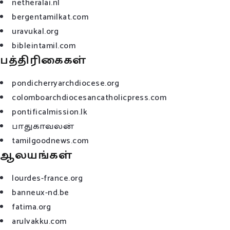
netheralai.nl
bergentamilkat.com
uravukal.org
bibleintamil.com
பத்திரிகைகள்
pondicherryarchdiocese.org
colomboarchdiocesancatholicpress.com
pontificalmission.lk
பாதுகாவலன்
tamilgoodnews.com
ஆலயங்கள்
lourdes-france.org
banneux-nd.be
fatima.org
arulvakku.com