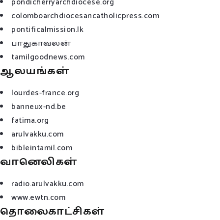
pondicherryarchdiocese.org
colomboarchdiocesancatholicpress.com
pontificalmission.lk
பாதுகாவலன்
tamilgoodnews.com
ஆலயங்கள்
lourdes-france.org
banneux-nd.be
fatima.org
arulvakku.com
bibleintamil.com
வானெலிகள்
radio.arulvakku.com
www.ewtn.com
தொலைகாட்சிகள்