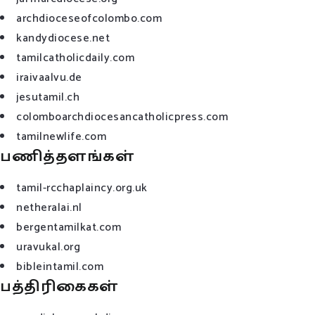
archdioceseofcolombo.com
kandydiocese.net
tamilcatholicdaily.com
iraivaalvu.de
jesutamil.ch
colomboarchdiocesancatholicpress.com
tamilnewlife.com
பணித்தளங்கள்
tamil-rcchaplaincy.org.uk
netheralai.nl
bergentamilkat.com
uravukal.org
bibleintamil.com
பத்திரிகைகள்