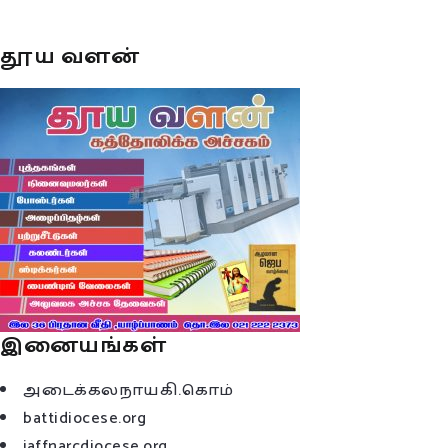
தூய வளன்
இனையங்கள்
அடைக்கலநாயகி.கொம்
battidiocese.org
jaffnarcdiocese.org