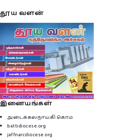
தூய வளன்
இனையங்கள்
அடைக்கலநாயகி.கொம்
battidiocese.org
jaffnarcdiocese.org