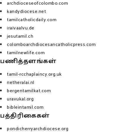
archdioceseofcolombo.com
kandydiocese.net
tamilcatholicdaily.com
iraivaalvu.de
jesutamil.ch
colomboarchdiocesancatholicpress.com
tamilnewlife.com
பணித்தளங்கள்
tamil-rcchaplaincy.org.uk
netheralai.nl
bergentamilkat.com
uravukal.org
bibleintamil.com
பத்திரிகைகள்
pondicherryarchdiocese.org