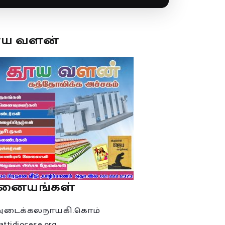
ூய வளன்
னையங்கள்
அடைக்கலநாயகி.கொம்
attidiocese.org