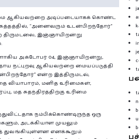
j
a
உண்மை ஆகியவற்றை அடிப்படையாகக் கொண்ட
k
கத்தத்தில், “அனைவரும் உடன்பிறந்தோர்”
t
 என்ற திருமடலை, இஞ்ஞாயிறன்று
i
.
j
நாளாகிய அக்டோபர் 04, இஞ்ஞாயிறன்று,
c
ுதாய நட்புறவு ஆகியவற்றை மையப்படுத்தி
t
்பிறந்தோர்” என்ற இத்திருமடல்,
ப
 வியாபாரம், மனித உரிமைகள்,
்பு, மத சுதந்திரத்திற்கு உரிமை
t
n
b
துவிட்டதாக நம்பிக்கொண்டிருந்த ஒரு
u
ங்களும், அடக்கியாள முயலும்
b
் துவங்கியுள்ளன எனக்கூறும்
பத