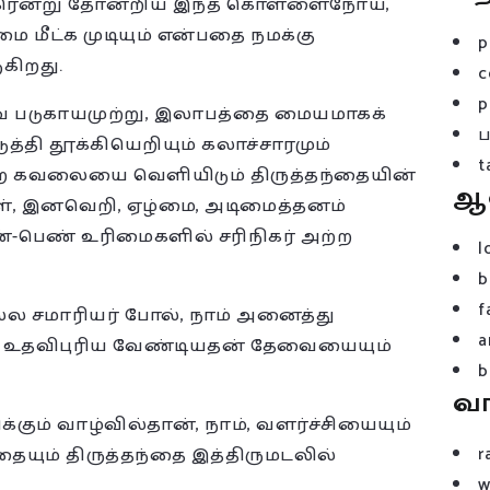
திடீரென்று தோன்றிய இந்த கொள்ளைநோய்,
மீட்க முடியும் என்பதை நமக்கு
p
ுகிறது.
c
p
றவை படுகாயமுற்று, இலாபத்தை மையமாகக்
்தி தூக்கியெறியும் கலாச்சாரமும்
t
வலையை வெளியிடும் திருத்தந்தையின்
ஆ
ள், இனவெறி, ஏழ்மை, அடிமைத்தனம்
பெண் உரிமைகளில் சரிநிகர் அற்ற
l
b
f
ல சமாரியர் போல், நாம் அனைத்து
a
்து உதவிபுரிய வேண்டியதன் தேவையையும்
b
வ
ம் வாழ்வில்தான், நாம், வளர்ச்சியையும்
r
யும் திருத்தந்தை இத்திருமடலில்
w