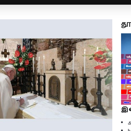
த
இ
b