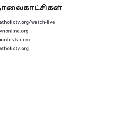
ொலைகாட்சிகள்
atholictv.org/watch-live
vnonline.org
ourdestv.com
atholictv.org