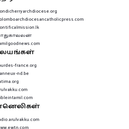
ondicherryarchdiocese.org
olomboarchdiocesancatholicpress.com
ontificalmission.lk
பாதுகாவலன்
amilgoodnews.com
லயங்கள்
ourdes-france.org
anneux-nd.be
atima.org
rulvakku.com
ibleintamil.com
ானெலிகள்
adio.arulvakku.com
ww.ewtn.com