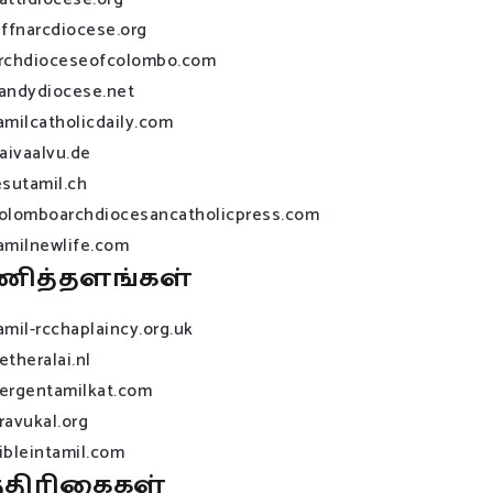
affnarcdiocese.org
rchdioceseofcolombo.com
andydiocese.net
amilcatholicdaily.com
raivaalvu.de
esutamil.ch
olomboarchdiocesancatholicpress.com
amilnewlife.com
ணித்தளங்கள்
amil-rcchaplaincy.org.uk
etheralai.nl
ergentamilkat.com
ravukal.org
ibleintamil.com
்திரிகைகள்