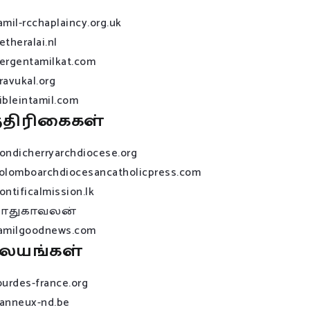
amil-rcchaplaincy.org.uk
etheralai.nl
ergentamilkat.com
ravukal.org
ibleintamil.com
்திரிகைகள்
ondicherryarchdiocese.org
olomboarchdiocesancatholicpress.com
ontificalmission.lk
பாதுகாவலன்
amilgoodnews.com
லயங்கள்
ourdes-france.org
anneux-nd.be