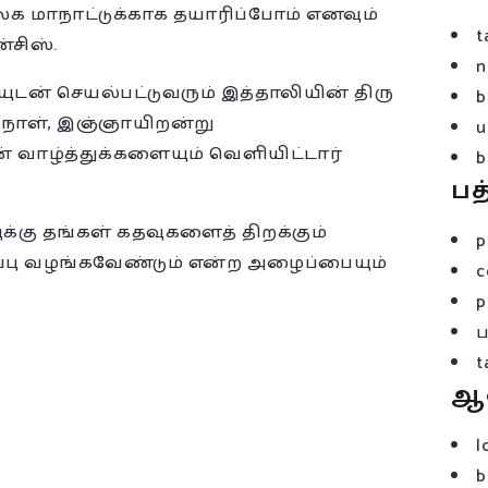
 மாநாட்டுக்காக தயாரிப்போம் எனவும்
t
்சிஸ்.
n
் செயல்பட்டுவரும் இத்தாலியின் திரு
b
 நாள், இஞ்ஞாயிறன்று
u
ன் வாழ்த்துக்களையும் வெளியிட்டார்
b
பத
கு தங்கள் கதவுகளைத் திறக்கும்
p
்பு வழங்கவேண்டும் என்ற அழைப்பையும்
c
p
t
ஆ
l
b