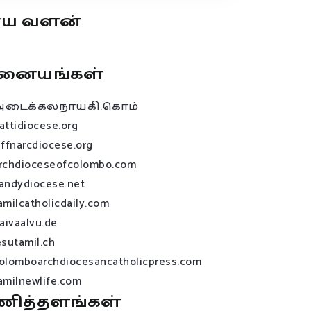
ூய வளன்
னையங்கள்
அடைக்கலநாயகி.கொம்
attidiocese.org
affnarcdiocese.org
rchdioceseofcolombo.com
andydiocese.net
amilcatholicdaily.com
raivaalvu.de
esutamil.ch
olomboarchdiocesancatholicpress.com
amilnewlife.com
ணித்தளங்கள்