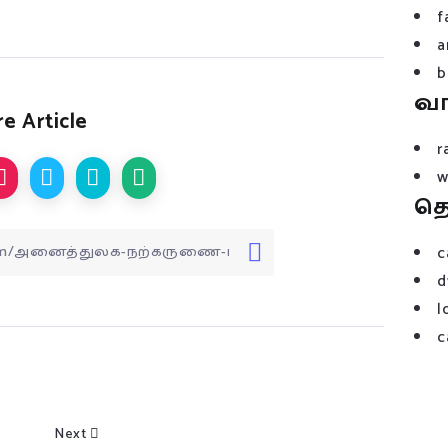
f
a
b
வ
e Article
r
w
த
c
d
l
c
Next