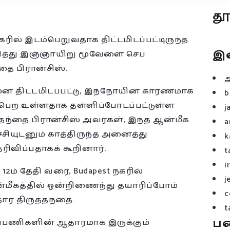
த
் இடம்பெறுவதாக திட்டமிடப்பட்டிருந்த
இ
ித்து இஞ்ஞாயிறு மூவேளை செப
்தை பிரான்சிஸ்.
் திட்டமிடப்பட்டு, இந்நோயின் காரணமாக
b
ம்பெற உள்ளதாக தள்ளிப்போடப்பட்டுள்ள
j
த்தந்தை பிரான்சிஸ் அவர்கள், இந்த ஆன்மீக
a
ச்சியுடனும் காத்திருந்த அனைத்து
k
ரிவிப்பதாகக் கூறினார்.
t
i
் 12ம் தேதி வரை, Budapest நகரில்
j
்மீகத்தில் ஒன்றிணைந்து தயாரிப்போம்
c
ர் திருத்தந்தை.
t
ப
ப்பணிகளின் ஆதாரமாக இருக்கும்