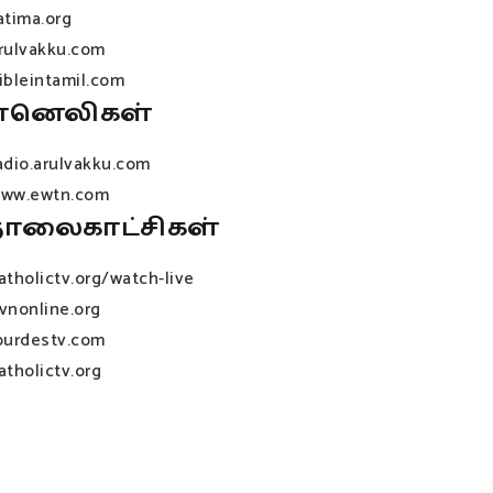
atima.org
rulvakku.com
ibleintamil.com
ானெலிகள்
adio.arulvakku.com
ww.ewtn.com
ொலைகாட்சிகள்
atholictv.org/watch-live
vnonline.org
ourdestv.com
atholictv.org