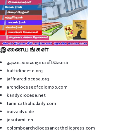
இனையங்கள்
அடைக்கலநாயகி.கொம்
battidiocese.org
jaffnarcdiocese.org
archdioceseofcolombo.com
kandydiocese.net
tamilcatholicdaily.com
iraivaalvu.de
jesutamil.ch
colomboarchdiocesancatholicpress.com