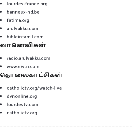
lourdes-france.org
banneux-nd.be
fatima.org
arulvakku.com
bibleintamil.com
வானெலிகள்
radio.arulvakku.com
www.ewtn.com
தொலைகாட்சிகள்
catholictv.org/watch-live
dvnonline.org
lourdestv.com
catholictv.org