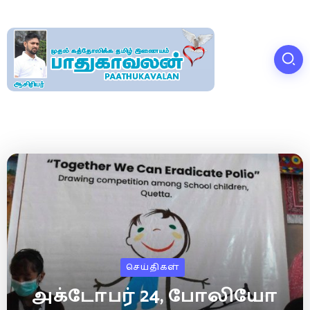
செய்திகள்
அக்டோபர் 24, போலியோ