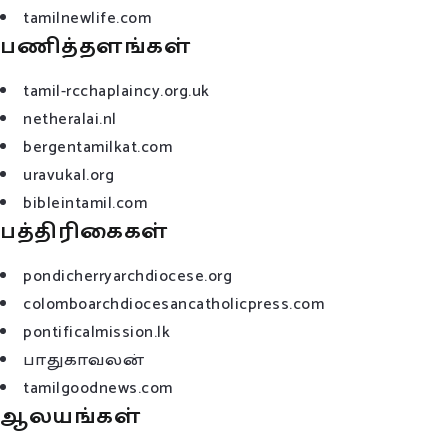
tamilnewlife.com
பணித்தளங்கள்
tamil-rcchaplaincy.org.uk
netheralai.nl
bergentamilkat.com
uravukal.org
bibleintamil.com
பத்திரிகைகள்
pondicherryarchdiocese.org
colomboarchdiocesancatholicpress.com
pontificalmission.lk
பாதுகாவலன்
tamilgoodnews.com
ஆலயங்கள்