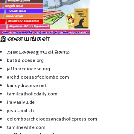
இனையங்கள்
அடைக்கலநாயகி.கொம்
battidiocese.org
jaffnarcdiocese.org
archdioceseofcolombo.com
kandydiocese.net
tamilcatholicdaily.com
iraivaalvu.de
jesutamil.ch
colomboarchdiocesancatholicpress.com
tamilnewlife.com