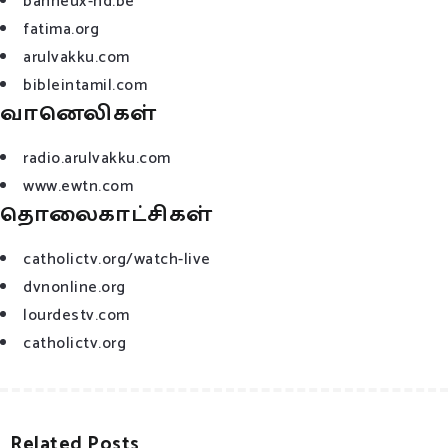
banneux-nd.be
fatima.org
arulvakku.com
bibleintamil.com
வானெலிகள்
radio.arulvakku.com
www.ewtn.com
தொலைகாட்சிகள்
catholictv.org/watch-live
dvnonline.org
lourdestv.com
catholictv.org
Related Posts