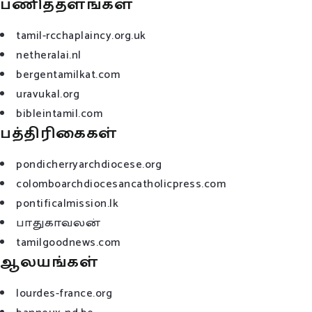
பணித்தளங்கள்
tamil-rcchaplaincy.org.uk
netheralai.nl
bergentamilkat.com
uravukal.org
bibleintamil.com
பத்திரிகைகள்
pondicherryarchdiocese.org
colomboarchdiocesancatholicpress.com
pontificalmission.lk
பாதுகாவலன்
tamilgoodnews.com
ஆலயங்கள்
lourdes-france.org