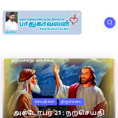
செய்திகள்
திருச்சபை
அக்டோபர் 21 : நற்செய்தி